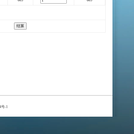
605
605
4号-1